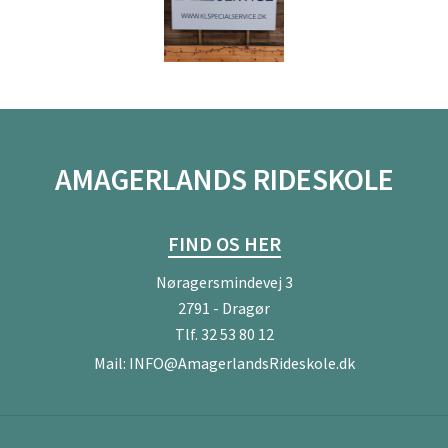
AMAGERLANDS RIDESKOLE
FIND OS HER
Nøragersmindevej 3
2791 - Dragør
Tlf.
32 53 80 12
Mail:
INFO@AmagerlandsRideskole.dk