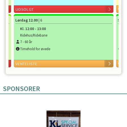
UDSOLGT
VENT
Lørdag 12.00
Sønd
| 6
Kl.
12:00
-
13:00
Kl.
Ridehus/Ridebane
Ri
7
-
60
år
7
-
Timehold for øvede
Ti
VENTELISTE
VENT
SPONSORER