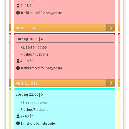
4
-
18
år
4
-
Trækkerhold for begyndere
Tr
VENTELISTE
VENT
Lørdag 10.30
Sønd
| 4
Kl.
10:30
-
11:00
Kl.
Ridehus/Ridebane
Ri
4
-
18
år
4
-
Trækkerhold for begyndere
Tr
VENTELISTE
VENT
Lørdag 11.00
Sønd
| 5
Kl.
11:00
-
12:00
Kl.
Ridehus/Ridebane
Ri
7
-
60
år
7
-
Timehold for letøvede
Ti