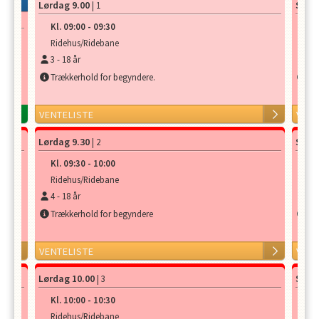
Lørdag 9.00
Sønd
| 1
Kl.
09:00
-
09:30
Kl.
Ridehus/Ridebane
Ri
3
-
18
år
4
-
Trækkerhold for begyndere.
Tr
VENTELISTE
VENT
Lørdag 9.30
Sønd
| 2
Kl.
09:30
-
10:00
Kl.
Ridehus/Ridebane
Ri
4
-
18
år
4
-
Trækkerhold for begyndere
Tr
VENTELISTE
VENT
Lørdag 10.00
Sønd
| 3
Kl.
10:00
-
10:30
Kl.
Ridehus/Ridebane
Ri