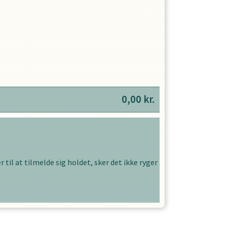
0,00
kr.
 til at tilmelde sig holdet, sker det ikke ryger