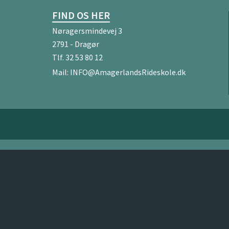
FIND OS HER
Nøragersmindevej 3
2791 - Dragør
Tlf.
32 53 80 12
Mail:
INFO@AmagerlandsRideskole.dk