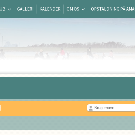
LUB
GALLERI
KALENDER
OM OS
OPSTALDNING PÅ AM
d