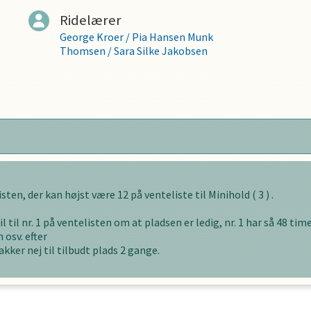
Ridelærer
George Kroer
/
Pia Hansen Munk
Thomsen
/
Sara Silke Jakobsen
listen, der kan højst være
12
på venteliste til
Minihold
(
3
) .
l til nr. 1 på ventelisten om at pladsen er ledig, nr. 1 har så
48
timer
 osv. efter
akker nej til tilbudt plads
2
gange.