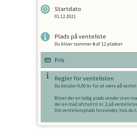
Startdato
01.12.2021
OPRET EN PROFIL
Plads på venteliste
Du bliver nummer
6
af
12
pladser
Pris
Regler for ventelisten
Du betaler
0,00
kr. for at være på vente
Bliver der en ledig plads sender vi en mai
der en mail afsted til nr. 2 på ventelisten
Din ventelisteplads forsvinder, hvis du t