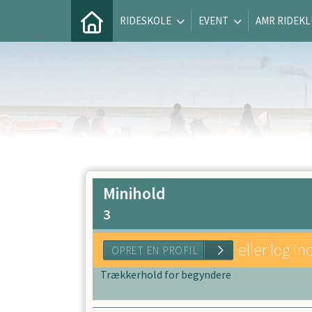
RIDESKOLE
EVENT
AMR RIDEK
Minihold
3
eller log in
Trækkerhold for begyndere