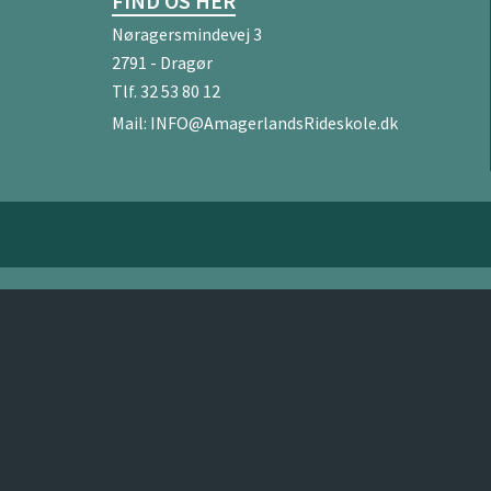
FIND OS HER
Nøragersmindevej 3
2791 - Dragør
Tlf.
32 53 80 12
Mail:
INFO@AmagerlandsRideskole.dk