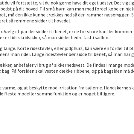
du vil fortsætte, vil du nok gerne have dit eget udstyr. Det vigtig
r bedst på dit hoved. Til små børn kan man med fordel købe en hjelm 
ndt, må den ikke kunne trækkes ned så den rammer næseryggen. 
teret så remmene sidder til hovedet.
er. Vælg et par der sidder til benet, er de for store kan der kommer 
er lidt skridsikker, så man sidder bedre fast i sadlen.
g lange. Korte ridestøvler, eller jodphurs, kan være en fordel til 
 man rider. Lange ridestøvler bør sidde til benet, så man har go
kker, anbefaler vi brug af sikkerhedsvest. De findes i mange model
g bag. På forsiden skal vesten dække ribbene, og på bagsiden må d
varme, og at beskytte mod irritation fra tøjlerne. Handskerne sk
de fleste modeller samme funktion og er noget billigere.