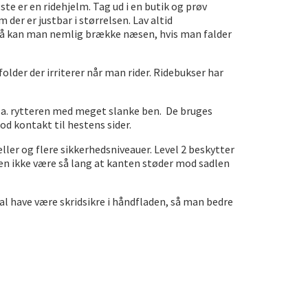
ste er en ridehjelm. Tag ud i en butik og prøv
der er justbar i størrelsen. Lav altid
Så kan man nemlig brække næsen, hvis man falder
folder der irriterer når man rider. Ridebukser har
bl.a. rytteren med meget slanke ben. De bruges
d kontakt til hestens sider.
ler og flere sikkerhedsniveauer. Level 2 beskytter
en ikke være så lang at kanten støder mod sadlen
al have være skridsikre i håndfladen, så man bedre