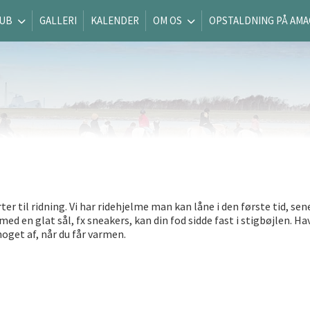
LUB
GALLERI
KALENDER
OM OS
OPSTALDNING PÅ AM
er til ridning. Vi har ridehjelme man kan låne i den første tid, sene
ed en glat sål, fx sneakers, kan din fod sidde fast i stigbøjlen. Ha
noget af, når du får varmen.