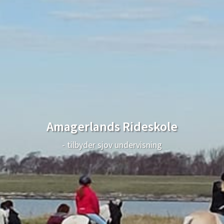
Amagerlands Rideskole
- tilbyder sjov undervisning