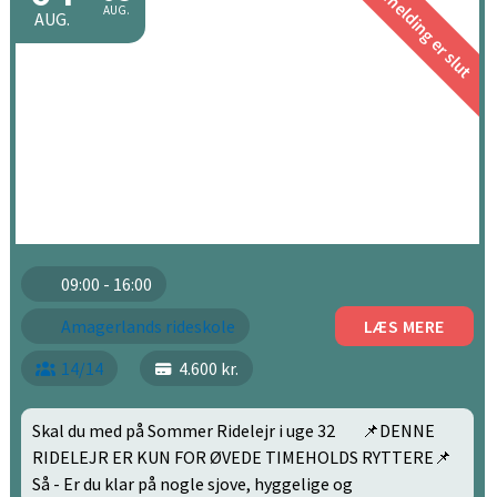
Tilmelding er slut
AUG.
AUG.
09:00 - 16:00
Amagerlands rideskole
LÆS MERE
14/14
4.600 kr.
Skal du med på Sommer Ridelejr i uge 32 📌DENNE
RIDELEJR ER KUN FOR ØVEDE TIMEHOLDS RYTTERE📌
Så - Er du klar på nogle sjove, hyggelige og