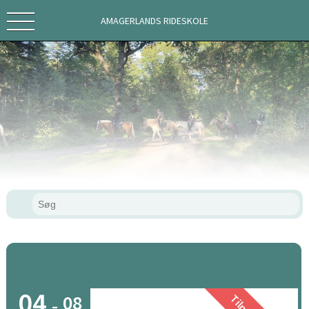
AMAGERLANDS RIDESKOLE
Ridelejr uge 32 kun for øvede timeholds
ryttere
04
08
-