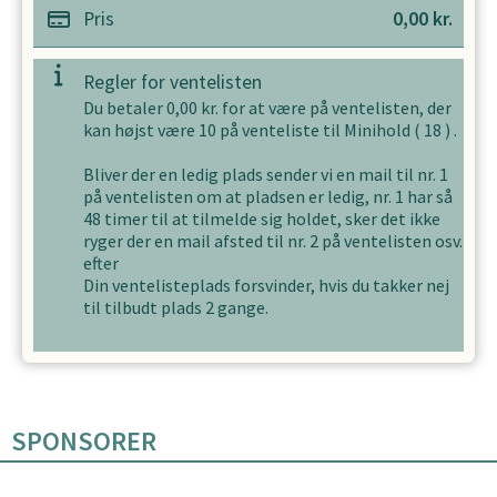
Pris
0,00
kr.
Regler for ventelisten
Du betaler
0,00
kr. for at være på ventelisten, der
kan højst være
10
på venteliste til
Minihold
(
18
) .
Bliver der en ledig plads sender vi en mail til nr. 1
på ventelisten om at pladsen er ledig, nr. 1 har så
48
timer til at tilmelde sig holdet, sker det ikke
ryger der en mail afsted til nr. 2 på ventelisten osv.
efter
Din ventelisteplads forsvinder, hvis du takker nej
til tilbudt plads
2
gange.
SPONSORER