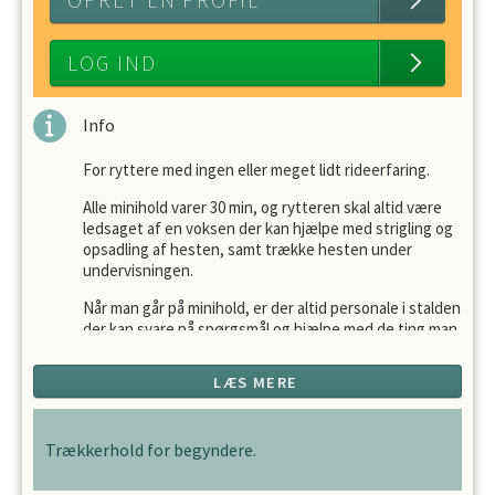
OPRET EN PROFIL
LOG IND
Info
For ryttere med ingen eller meget lidt rideerfaring.
Alle minihold varer 30 min, og rytteren skal altid være
ledsaget af en voksen der kan hjælpe med strigling og
opsadling af hesten, samt trække hesten under
undervisningen.
Når man går på minihold, er der altid personale i stalden
der kan svare på spørgsmål og hjælpe med de ting man
ikke selv har helt styr på.
LÆS MERE
Man går på minihold indtil ridelæreren vurderer at man
er i stand til at klargøre og ride hesten selv.
Trækkerhold for begyndere.