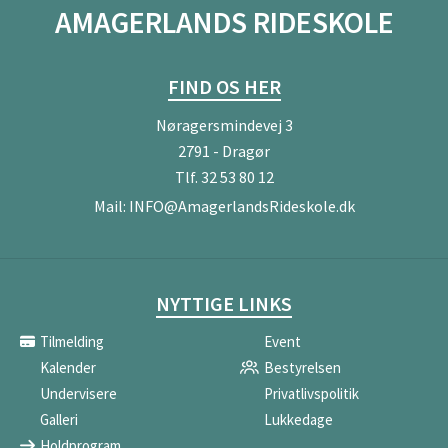
AMAGERLANDS RIDESKOLE
FIND OS HER
Nøragersmindevej 3
2791 - Dragør
Tlf.
32 53 80 12
Mail:
INFO@AmagerlandsRideskole.dk
NYTTIGE LINKS
Tilmelding
Event
Kalender
Bestyrelsen
Undervisere
Privatlivspolitik
Galleri
Lukkedage
Holdprogram