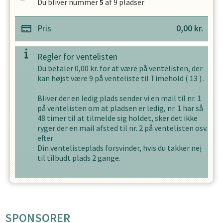
Du bliver nummer
5
af
9
pladser
Pris
0,00
kr.
Regler for ventelisten
Du betaler
0,00
kr. for at være på ventelisten, der
kan højst være
9
på venteliste til
Timehold
(
13
) .
Bliver der en ledig plads sender vi en mail til nr. 1
på ventelisten om at pladsen er ledig, nr. 1 har så
48
timer til at tilmelde sig holdet, sker det ikke
ryger der en mail afsted til nr. 2 på ventelisten osv.
efter
Din ventelisteplads forsvinder, hvis du takker nej
til tilbudt plads
2
gange.
SPONSORER