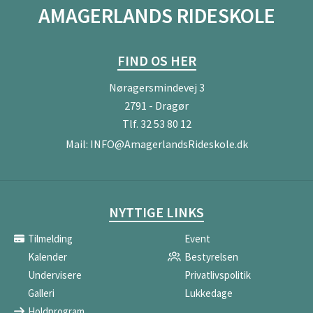
AMAGERLANDS RIDESKOLE
FIND OS HER
Nøragersmindevej 3
2791 - Dragør
Tlf.
32 53 80 12
Mail:
INFO@AmagerlandsRideskole.dk
NYTTIGE LINKS
Tilmelding
Event
Kalender
Bestyrelsen
Undervisere
Privatlivspolitik
Galleri
Lukkedage
Holdprogram