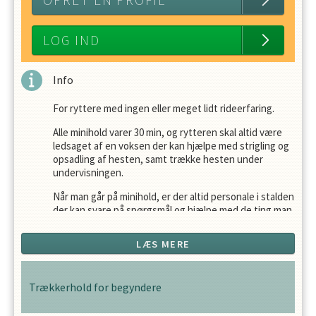
OPRET EN PROFIL
LOG IND
Info
For ryttere med ingen eller meget lidt rideerfaring.
Alle minihold varer 30 min, og rytteren skal altid være
ledsaget af en voksen der kan hjælpe med strigling og
opsadling af hesten, samt trække hesten under
undervisningen.
Når man går på minihold, er der altid personale i stalden
der kan svare på spørgsmål og hjælpe med de ting man
ikke selv har helt styr på.
LÆS MERE
Man går på minihold indtil ridelæreren vurderer at man
er i stand til at klargøre og ride hesten selv.
Trækkerhold for begyndere