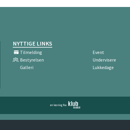
ørdag 10.00
Onsdag 18.00
ørdag 10.30
Onsdag 19.00
øndag 9.00
Torsdag 19.00
øndag 9.30
NYTTIGE LINKS
Lørdag 11.00
øndag 11.00
Tilmelding
Event
Lørdag 12.00
Bestyrelsen
Undervisere
øndag 12.00
Tirsdag 16.00
Galleri
Lukkedage
orsdag 18.00
Onsdag 17.00
irsdag 17.00
Tirsdag 19.00
irsdag 18.00
nsdag 18.00
nsdag 19.00
orsdag 19.00