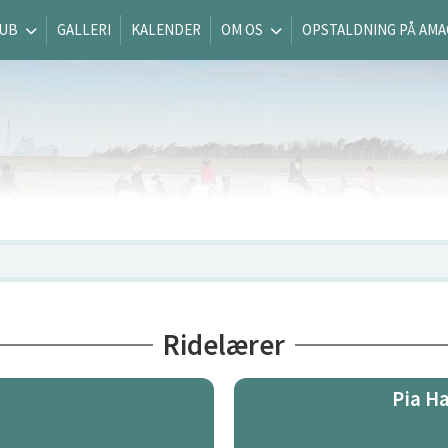
LUB
GALLERI
KALENDER
OM OS
OPSTALDNING PÅ AM
Ridelærer
Pia H