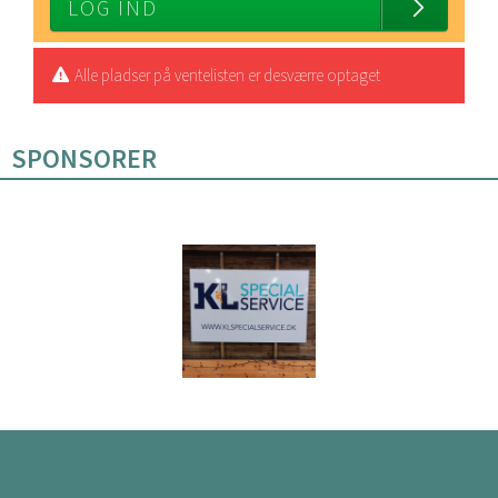
LOG IND
Alle pladser på ventelisten er desværre optaget
SPONSORER