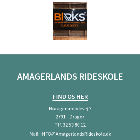
AMAGERLANDS RIDESKOLE
FIND OS HER
Nøragersmindevej 3
2791 - Dragør
Tlf.
32 53 80 12
Mail:
INFO@AmagerlandsRideskole.dk