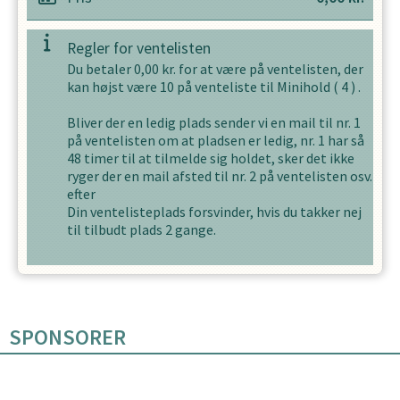
Regler for ventelisten
Du betaler
0,00
kr. for at være på ventelisten, der
kan højst være
10
på venteliste til
Minihold
(
4
) .
Bliver der en ledig plads sender vi en mail til nr. 1
på ventelisten om at pladsen er ledig, nr. 1 har så
48
timer til at tilmelde sig holdet, sker det ikke
ryger der en mail afsted til nr. 2 på ventelisten osv.
efter
Din ventelisteplads forsvinder, hvis du takker nej
til tilbudt plads
2
gange.
SPONSORER