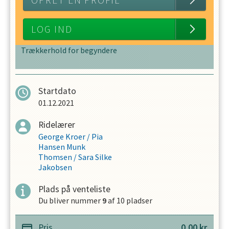
OPRET EN PROFIL
LOG IND
Trækkerhold for begyndere
Startdato
01.12.2021
Ridelærer
George Kroer
/
Pia
Hansen Munk
Thomsen
/
Sara Silke
Jakobsen
Plads på venteliste
Du bliver nummer
9
af
10
pladser
Pris
0,00
kr.