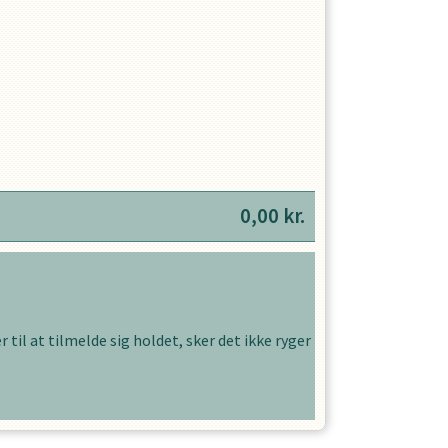
0,00
kr.
 til at tilmelde sig holdet, sker det ikke ryger