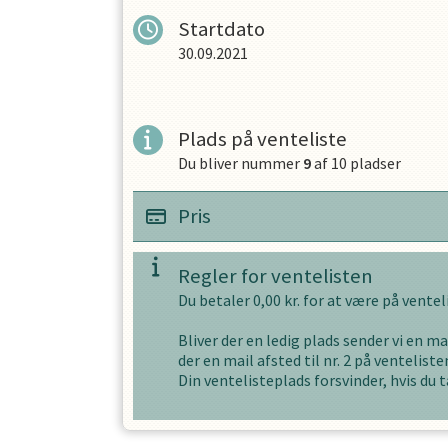
Startdato
30.09.2021
OPRET EN PROFIL
Plads på venteliste
Du bliver nummer
9
af
10
pladser
Pris
Regler for ventelisten
Du betaler
0,00
kr. for at være på vente
Bliver der en ledig plads sender vi en mai
der en mail afsted til nr. 2 på ventelisten
Din ventelisteplads forsvinder, hvis du t