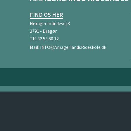
FIND OS HER
Nøragersmindevej 3
2791 - Dragør
Tlf.
32 53 80 12
Mail:
INFO@AmagerlandsRideskole.dk