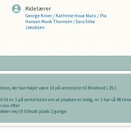
Ridelærer
George Kroer
/
Kathrine Houe Maric
/
Pia
Hansen Munk Thomsen
/
Sara Silke
Jakobsen
listen, der kan højst være
10
på venteliste til
Minihold
(
25
) .
l til nr. 1 på ventelisten om at pladsen er ledig, nr. 1 har så
48
timer
 osv. efter
akker nej til tilbudt plads
2
gange.