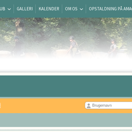
LUB
GALLERI
KALENDER
OM OS
OPSTALDNING PÅ AM
d