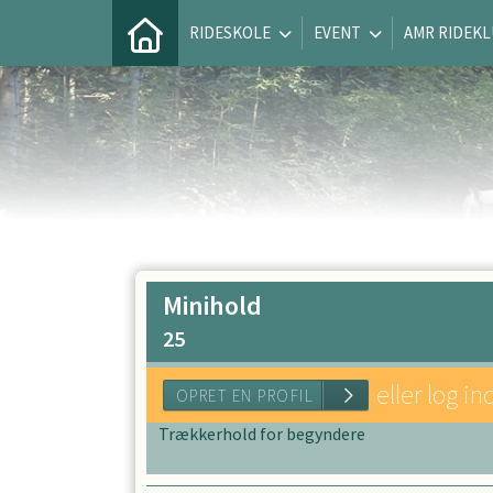
RIDESKOLE
EVENT
AMR RIDEK
Minihold
25
eller log in
Trækkerhold for begyndere