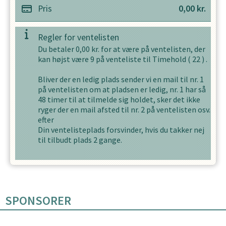
Pris
0,00
kr.
Regler for ventelisten
Du betaler
0,00
kr. for at være på ventelisten, der
kan højst være
9
på venteliste til
Timehold
(
22
) .
Bliver der en ledig plads sender vi en mail til nr. 1
på ventelisten om at pladsen er ledig, nr. 1 har så
48
timer til at tilmelde sig holdet, sker det ikke
ryger der en mail afsted til nr. 2 på ventelisten osv.
efter
Din ventelisteplads forsvinder, hvis du takker nej
til tilbudt plads
2
gange.
SPONSORER