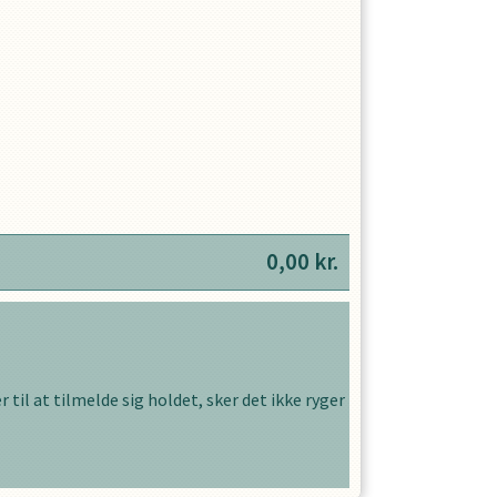
0,00
kr.
 til at tilmelde sig holdet, sker det ikke ryger