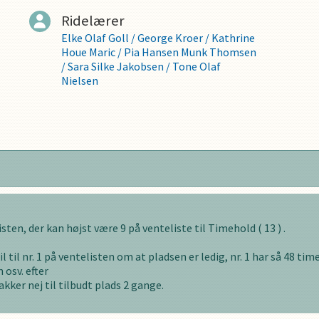
Ridelærer
Elke Olaf Goll
/
George Kroer
/
Kathrine
Houe Maric
/
Pia Hansen Munk Thomsen
/
Sara Silke Jakobsen
/
Tone Olaf
Nielsen
listen, der kan højst være
9
på venteliste til
Timehold
(
13
) .
l til nr. 1 på ventelisten om at pladsen er ledig, nr. 1 har så
48
timer
 osv. efter
akker nej til tilbudt plads
2
gange.