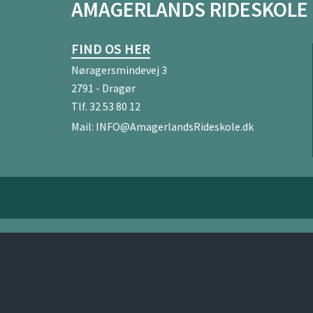
AMAGERLANDS RIDESKOLE
FIND OS HER
Nøragersmindevej 3
2791 - Dragør
Tlf.
32 53 80 12
Mail:
INFO@AmagerlandsRideskole.dk