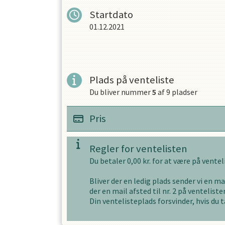
Startdato
01.12.2021
OPRET EN PROFIL
Plads på venteliste
Du bliver nummer
5
af
9
pladser
Pris
Regler for ventelisten
Du betaler
0,00
kr. for at være på vente
Bliver der en ledig plads sender vi en mai
der en mail afsted til nr. 2 på ventelisten
Din ventelisteplads forsvinder, hvis du t