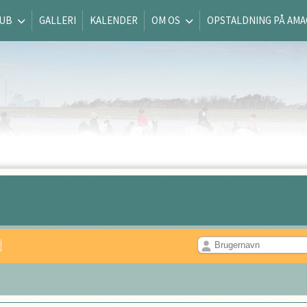
LUB
GALLERI
KALENDER
OM OS
OPSTALDNING PÅ AM
d