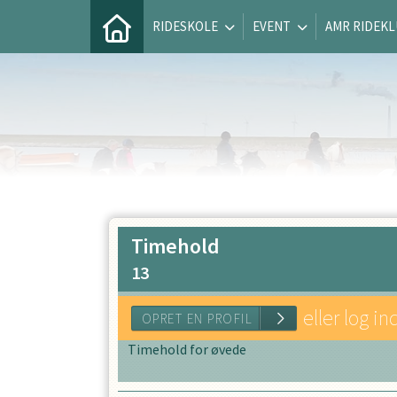
RIDESKOLE
EVENT
AMR RIDEK
Timehold
13
eller log in
Timehold for øvede